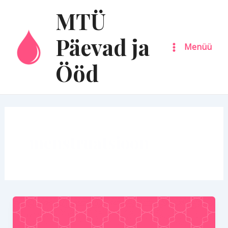
Skip
Main
MTÜ
to
Menu
content
Päevad ja
Menüü
Ööd
menstruatsioon