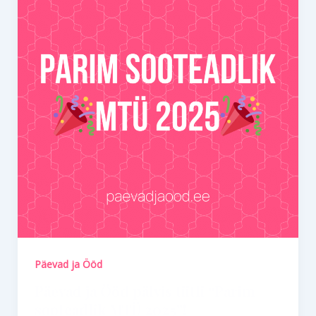
Päevad ja Ööd
Päevad ja Ööd pälvis tiitli “Parim
sooteadlik MTÜ 2025”!